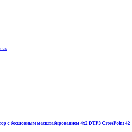
ных
й
ор с бесшовным масштабированием 4x2 DTP3 CrossPoint 42