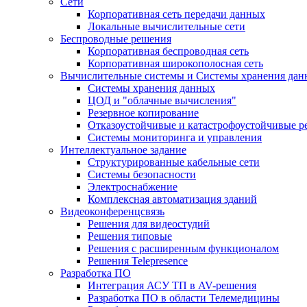
Сети
Корпоративная сеть передачи данных
Локальные вычислительные сети
Беспроводные решения
Корпоративная беспроводная сеть
Корпоративная широкополосная сеть
Вычислительные системы и Системы хранения дан
Системы хранения данных
ЦОД и "облачные вычисления"
Резервное копирование
Отказоустойчивые и катастрофоустойчивые 
Системы мониторинга и управления
Интеллектуальное задание
Структурированные кабельные сети
Системы безопасности
Электроснабжение
Комплексная автоматизация зданий
Видеоконференцсвязь
Решения для видеостудий
Решения типовые
Решения с раcширенным функционалом
Решения Telepresence
Разработка ПО
Интеграция АСУ ТП в AV-решения
Разработка ПО в области Телемедицины