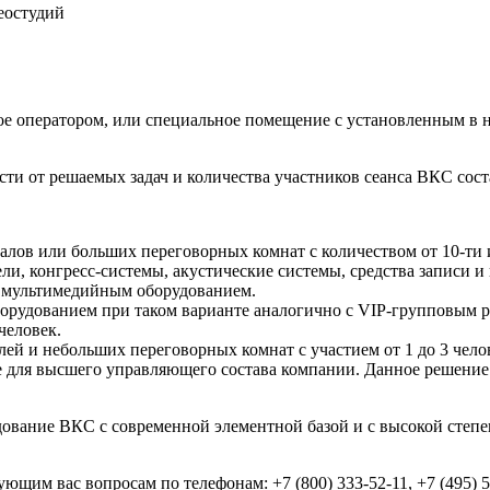
еостудий
е оператором, или специальное помещение с установленным в н
ти от решаемых задач и количества участников сеанса ВКС сост
лов или больших переговорных комнат с количеством от 10-ти и
и, конгресс-системы, акустические системы, средства записи и 
 мультимедийным оборудованием.
удованием при таком варианте аналогично с VIP-групповым ре
человек.
ей и небольших переговорных комнат с участием от 1 до 3 чело
 для высшего управляющего состава компании. Данное решение 
ование ВКС с современной элементной базой и с высокой степ
щим вас вопросам по телефонам: +7 (800) 333-52-11, +7 (495) 5