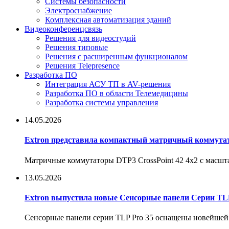
Системы безопасности
Электроснабжение
Комплексная автоматизация зданий
Видеоконференцсвязь
Решения для видеостудий
Решения типовые
Решения с раcширенным функционалом
Решения Telepresence
Разработка ПО
Интеграция АСУ ТП в AV-решения
Разработка ПО в области Телемедицины
Разработка системы управления
14.05.2026
Extron представила компактный матричный коммутат
Матричные коммутаторы DTP3 CrossPoint 42 4x2 с масшт
13.05.2026
Extron выпустила новые Сенсорные панели Серии TLP
Сенсорные панели серии TLP Pro 35 оснащены новейшей 